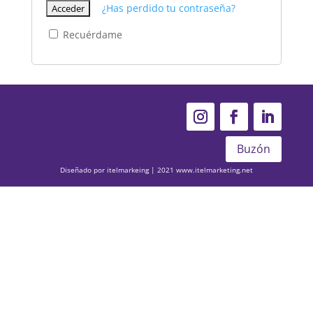
¿Has perdido tu contraseña?
Recuérdame
Buzón
Diseñado por itelmarkeing | 2021
www.itelmarketing.net